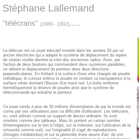
Stéphane Lallemand
"télécrans"
.....
(1989 - 1992)
Le télécran est un jouet éducatif inventé dans les années 50 par un
ancien électricien qui a adapté le système de déplacement du repère
de station visible derrière la vitre des anciennes radios. Ainsi, par
l'action de deux boutons qui commandent deux systèmes parallèles,
on obtient le déplacement du pointeur dans deux directions
perpendiculaires. En frottant à la surface d'une vitre chargée de poudre
métallique, le curseur enlève la poudre en rendant sa transparence à la
surface vitrée donnant l'illusion d'un tracé noir. La boîte renferme
hermétiquement la réserve de poudre ainsi que le système de
télécommande qui entraîne le pointeur.
Ce jouet vendu à plus de 30 millions d'exemplaires de par le monde est
connu par ses utilisateurs pour sa difficulté d'utilisation. Les télécrans,
ici, sont utilisés comme un support de dessin ordinaire. Ils sont
montrés comme des tableaux. Mais ils portent un certain nombre
d'interrogations sur le lien à l'objet, sur la mémoire, sur l'utilisation de la
virtuosité comme outil, sur l'originalité (il s'agit de reproductions
d'images médiatisées) et sur la pérennité d'une œuvre d'art, de son