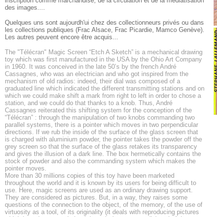
inscription comme marchandise, de la circulation et de la médiatisation
des images....
Quelques uns sont aujourdh'ui chez des collectionneurs privés ou dans
les collections publiques (Frac Alsace, Frac Picardie, Mamco Genève).
Les autres peuvent encore être acquis...
The "Télécran" Magic Screen “Etch A Sketch” is a mechanical drawing
toy which was first manufactured in the USA by the Ohio Art Company
in 1960. It was conceived in the late 50’s by the french André
Cassagnes, who was an electrician and who got inspired from the
mechanism of old radios: indeed, their dial was composed of a
graduated line which indicated the different transmitting stations and on
which we could make shift a mark from right to left in order to chose a
station, and we could do that thanks to a knob. Thus, André
Cassagnes reiterated this shifting system for the conception of the
“Télécran” : through the manipulation of two knobs commanding two
parallel systems, there is a pointer which moves in two perpendicular
directions. If we rub the inside of the surface of the glass screen that
is charged with aluminium powder, the pointer takes the powder off the
grey screen so that the surface of the glass retakes its transparency
and gives the illusion of a dark line. The box hermetically contains the
stock of powder and also the commanding system which makes the
pointer moves.
More than 30 millions copies of this toy have been marketed
throughout the world and it is known by its users for being difficult to
use. Here, magic screens are used as an ordinary drawing support.
They are considered as pictures. But, in a way, they raises some
questions of the connection to the object, of the memory, of the use of
virtuosity as a tool, of its originality (it deals with reproducing pictures