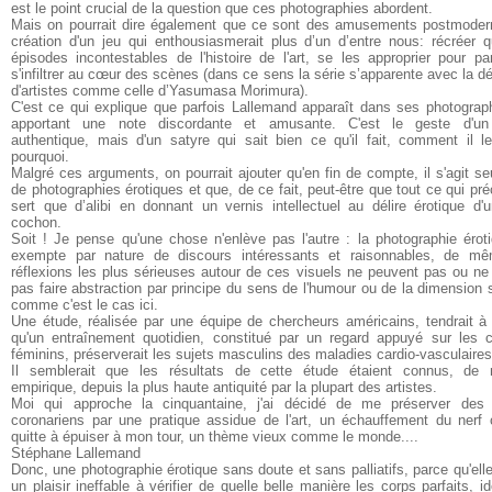
est le point crucial de la question que ces photographies abordent.
Mais on pourrait dire également que ce sont des amusements postmodern
création d'un jeu qui enthousiasmerait plus d’un d’entre nous: récréer 
épisodes incontestables de l'histoire de l'art, se les approprier pour pa
s'infiltrer au cœur des scènes (dans ce sens la série s’apparente avec la 
d'artistes comme celle d’Yasumasa Morimura).
C'est ce qui explique que parfois Lallemand apparaît dans ses photograp
apportant une note discordante et amusante. C'est le geste d'un
authentique, mais d'un satyre qui sait bien ce qu'il fait, comment il le
pourquoi.
Malgré ces arguments, on pourrait ajouter qu'en fin de compte, il s'agit s
de photographies érotiques et que, de ce fait, peut-être que tout ce qui pr
sert que d’alibi en donnant un vernis intellectuel au délire érotique d'
cochon.
Soit ! Je pense qu'une chose n'enlève pas l'autre : la photographie érot
exempte par nature de discours intéressants et raisonnables, de mê
réflexions les plus sérieuses autour de ces visuels ne peuvent pas ou ne
pas faire abstraction par principe du sens de l'humour ou de la dimension 
comme c'est le cas ici.
Une étude, réalisée par une équipe de chercheurs américains, tendrait à
qu'un entraînement quotidien, constitué par un regard appuyé sur les 
féminins, préserverait les sujets masculins des maladies cardio-vasculaires
Il semblerait que les résultats de cette étude étaient connus, de 
empirique, depuis la plus haute antiquité par la plupart des artistes.
Moi qui approche la cinquantaine, j'ai décidé de me préserver des 
coronariens par une pratique assidue de l'art, un échauffement du nerf 
quitte à épuiser à mon tour, un thème vieux comme le monde....
Stéphane Lallemand
Donc, une photographie érotique sans doute et sans palliatifs, parce qu'elle
un plaisir ineffable à vérifier de quelle belle manière les corps parfaits, id