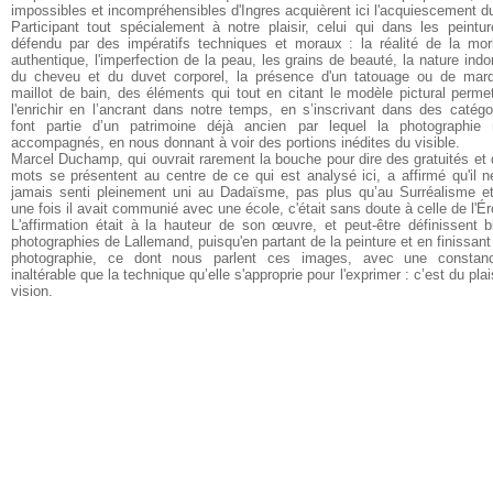
impossibles et incompréhensibles d'Ingres acquièrent ici l'acquiescement du
Participant tout spécialement à notre plaisir, celui qui dans les peintur
défendu par des impératifs techniques et moraux : la réalité de la mo
authentique, l'imperfection de la peau, les grains de beauté, la nature ind
du cheveu et du duvet corporel, la présence d'un tatouage ou de mar
maillot de bain, des éléments qui tout en citant le modèle pictural perme
l'enrichir en l’ancrant dans notre temps, en s’inscrivant dans des catégo
font partie d’un patrimoine déjà ancien par lequel la photographie
accompagnés, en nous donnant à voir des portions inédites du visible.
Marcel Duchamp, qui ouvrait rarement la bouche pour dire des gratuités et 
mots se présentent au centre de ce qui est analysé ici, a affirmé qu'il ne
jamais senti pleinement uni au Dadaïsme, pas plus qu’au Surréalisme e
une fois il avait communié avec une école, c'était sans doute à celle de l'É
L'affirmation était à la hauteur de son œuvre, et peut-être définissent 
photographies de Lallemand, puisqu'en partant de la peinture et en finissant
photographie, ce dont nous parlent ces images, avec une constan
inaltérable que la technique qu’elle s'approprie pour l'exprimer : c’est du plai
vision.