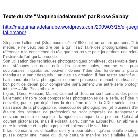
Texte du site "Maquinariadelanube" par Rrose Selaby:
http://maquinariadelanube.wordpress.com/2009/03/15/el-jueg
lallemand/
Stéphane Lallemand (Strasbourg, né en1958) est un artiste qui connaît 
métier, je ne veux pas dire par là qu'il "sait" faire des photographies, mais
référence à la conscience du rôle que son œuvre peut jouer dans une relat
l'histoire de l'art qui la précède.
Son utilisation des techniques photographiques primitives, observable dans 
des sténopés ou dans celle des papiers salés, comme ses propo
sculpturales inquiétantes peuvent donner l'idée des fondements plasti
théoriques à partir desquels il articule sa création. Il faut rester attentif au
Lallemand aborde la photographie comme processus manuel et artisanal, 
bon point de départ pour comprendre parfaitement une autre série photog
intitulée « Alte Pinakothek. »
Ingres, Dürer, Poussin, Manet, Courbet et Boucher sont certains des peint
Lallemand s'inspire pour composer les photographies de la série, et l'idée n
nouvelle, parce que déjà dans la deuxième moitié du XIXe siècle, peu 
naissance de la photographie, beaucoup de photographes (et plusieurs d'e
étaient des peintres de profession) se sont proposés de transposer 
nouveau médium les sujets et la rigueur plastique de la peinture. Cela à a
courant pictorialiste, mais il existait alors, comme aujourd'hui, un abîme e
entre la peinture et la photographie et Lallemand le sait bien.
Il faut connaître les difficultés qu’il y a pour obtenir qu'une lentille photog
puisse capter une image qui d'une certaine manière soit similaire à u