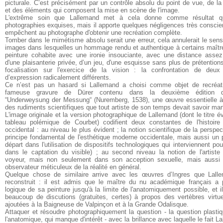
picturale. C’est précisément par un contrôle absolu du point de vue, de la
et des éléments qui composent la mise en scène de l'image.
L'extrême soin que Lallemand met à cela donne comme résultat q
photographies exquises, mais il apporte quelques négligences très conscie
empêchent au photographe d'obtenir une recréation complète.
Tomber dans le mimétisme absolu serait une erreur, cela annulerait le sen
images dans lesquelles un hommage rendu et authentique à certains maîtr
peinture cohabite avec une ironie insouciante, avec une distance asse
d'une plaisanterie privée, d’un jeu, d'une esquisse sans plus de prétention
focalisation sur l'exercice de la vision : la confrontation de deu
d’expression radicalement différents.
Ce n’est pas un hasard si Lallemand a choisi comme objet de recréat
fameuse gravure de Dürer contenu dans la deuxième édition 
“Underweysung der Messung“ (Nuremberg, 1538), une œuvre essentielle à
des rudiments scientifiques que tout artiste de son temps devait savoir man
L'image originale et la version photographique de Lallemand (dont le titre é
tableau polémique de Courbet) codifient deux constantes de l'histoire 
occidental : au niveau le plus évident ; la notion scientifique de la perspec
principe fondamental de l'esthétique moderne occidentale, mais aussi un 
départ dans l'utilisation de dispositifs technologiques qui interviennent pou
dans le captation du visible) ; au second niveau la notion de l'artis
voyeur, mais non seulement dans son acception sexuelle, mais auss
observateur méticuleux de la réalité en général.
Quelque chose de similaire arrive avec les œuvres d’Ingres que Lall
reconstruit : il est admis que le maître du nu académique français a 
logique de sa peinture jusqu'à la limite de l'anatomiquement possible, et i
beaucoup de discutions (gratuites, certes) à propos des vertèbres virtu
ajoutées à la Baigneuse de Valpinçon et à la Grande Odalisque.
Attaquer et résoudre photographiquement la question - la question plasti
l'anatomique, qui manque d'intérêt - avec la brillance avec laquelle le fait L